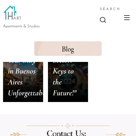
in the
SEARCH
Real
Estate
Apartments & Studios
and
22/03/2024
"Making
Tourism
Your Stay
Sector:
in Buenos
Keys to
Aires
the
Unforgettable!"
Future!"