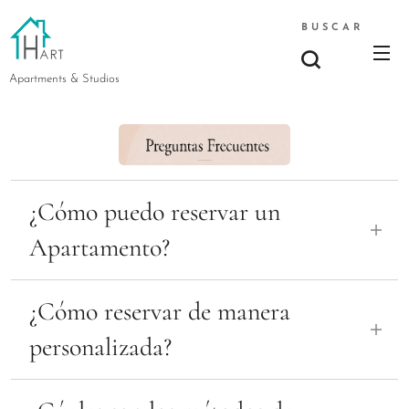
BUSCAR
Apartments & Studios
¿Cómo puedo reservar un
Apartamento?
Hay varias maneras, pero
¿Cómo reservar de manera
principalmente recomendamos por
personalizada?
Airbnb o de manera personalizada
por Inbox/Whatsapp:
1) Contanos por Wpp o Inbox: