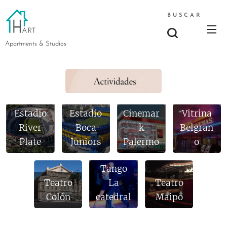
BUSCAR
Apartments & Studios
Estadio
Estadio
Cinemar
Vitrina
River
Boca
k
Belgran
Plate
Juniors
Palermo
o
Club de
Tango
Teatro
La
Teatro
Colón
catedral
Maipo